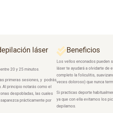
epilación láser
Beneficios
Los vellos enconados pueden se
láser te ayudará a olvidarte de 
 entre 20 y 25 minutos.
completo la foliculitis, suaviza
las primeras sesiones, y podrás
veces doloroso) que nunca termi
. Al principio notarás como el
Si practicas deporte habitualme
 zonas despobladas, las cuales
ya que con ella evitamos los p
esaparezca prácticamente por
depilarnos.