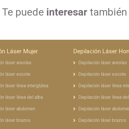
Te puede
interesar
también
ón Láser Mujer
Depilación Láser Ho
ón láser areolas
Depilación láser areolas
ón láser escote
Depilación láser escote
ón láser línea interglútea
Depilación láser línea int
ón láser línea del alba
Depilación láser línea del
ión láser abdomen
Depilación láser abdome
ón láser brazos
Depilación láser brazos