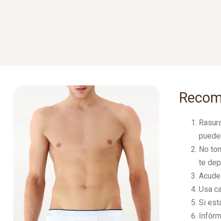
Recome
Rasura
pueden
No tom
te dep
Acude 
Usa ca
Si est
Infórm