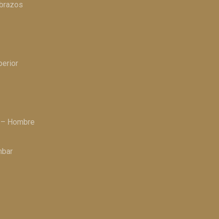
 brazos
perior
a – Hombre
mbar