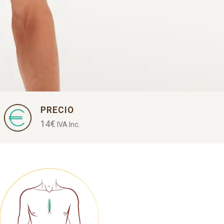
PRECIO
14
€
IVA Inc.