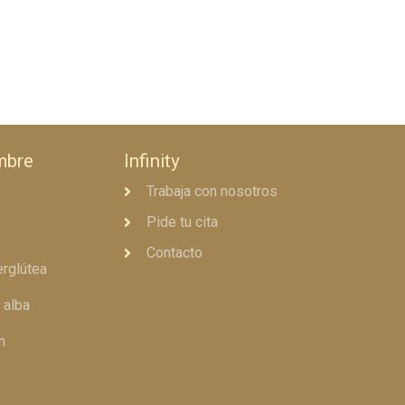
mbre
Infinity
Trabaja con nosotros
Pide tu cita
Contacto
erglútea
 alba
n