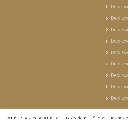
Depilaci
Depilaci
Depilaci
Depilaci
Depilaci
Depilaci
Depilaci
Depilaci
Depilaci
Usamos cookies para mejorar tu experiencia. Si continuas na
Copyright © 2024 Clínicas Infinity |
Diseño web
y
Desarrollo
Sumurdigital | A