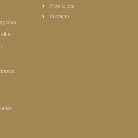
Pide tu cita
Contacto
erglútea
 alba
n
 brazos
perior