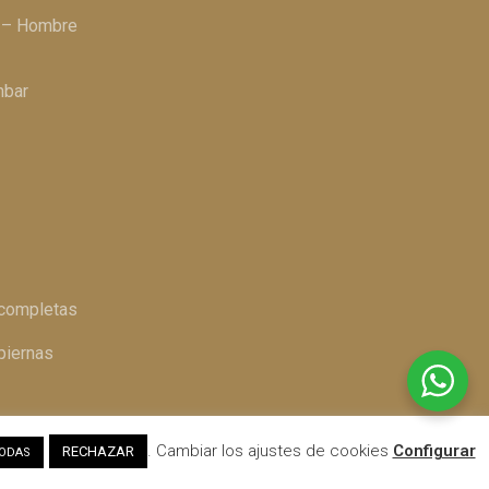
a – Hombre
mbar
 completas
piernas
. Cambiar los ajustes de cookies
Configurar
RECHAZAR
TODAS
Política de cookies