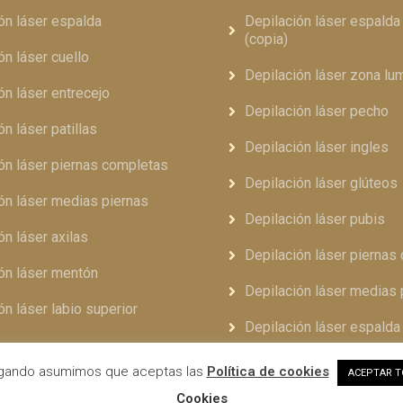
ón láser espalda
Depilación láser espald
(copia)
ón láser cuello
Depilación láser zona lu
ón láser entrecejo
Depilación láser pecho
ón láser patillas
Depilación láser ingles
ón láser piernas completas
Depilación láser glúteos
ón láser medias piernas
Depilación láser pubis
ón láser axilas
Depilación láser piernas
ón láser mentón
Depilación láser medias 
ón láser labio superior
Depilación láser espalda
vegando asumimos que aceptas las
Política de cookies
ACEPTAR 
Aviso legal
Política de privacidad
Cookies
ll Rights Reserved