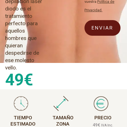
depilación láser
vuestra
Política de
diodo es el
Privacidad.
tratamiento
perfecto para
aquellos
hombres que
quieran
despedirse de
ese molesto
vello.
49
€
TIEMPO
TAMAÑO
PRECIO
ESTIMADO
ZONA
49
€
IVA Inc.