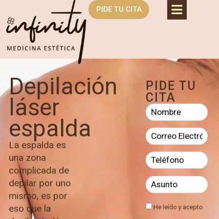
PIDE TU CITA
Depilación
PIDE TU
CITA
láser
espalda
La espalda es
una zona
complicada de
depilar por uno
mismo, es por
eso que la
He leído y acepto