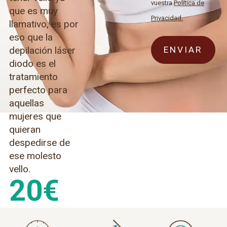
vuestra
Política de
que es muy
Privacidad.
llamativo, es por
eso que la
depilación láser
diodo es el
tratamiento
perfecto para
aquellas
mujeres que
quieran
despedirse de
ese molesto
vello.
20
€