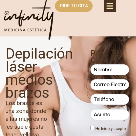
PIDE TU CITA
Depilación
PIDE TU
CITA
láser
medios
brazos
Los brazos es
una zona donde
a las mujeres no
les suele gustar
He leído y acepto
tener vello ya