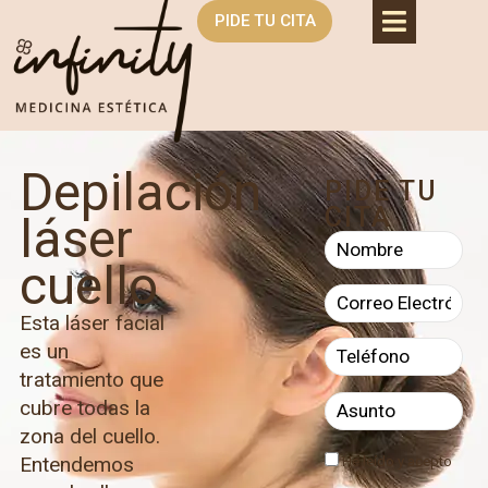
PIDE TU CITA
Depilación
PIDE TU
CITA
láser
cuello
Esta láser facial
es un
tratamiento que
cubre todas la
zona del cuello.
Entendemos
He leído y acepto