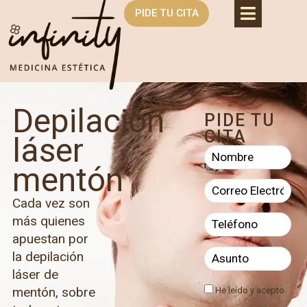
PIDE TU CITA
Depilación
PIDE TU
CITA
láser
mentón
Cada vez son
más quienes
apuestan por
la depilación
láser de
mentón, sobre
He leído y acepto