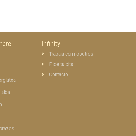
mbre
Infinity
Trabaja con nosotros
Pide tu cita
Contacto
erglútea
 alba
n
 brazos