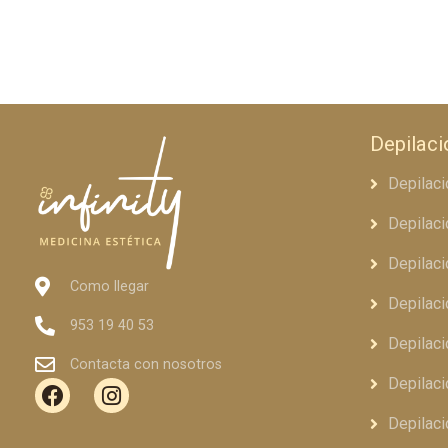
Depilaci
Depilaci
Depilaci
Depilaci
Como llegar
Depilaci
953 19 40 53
Depilac
Contacta con nosotros
Depilaci
Depilaci