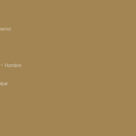
perior
a – Hombre
mbar