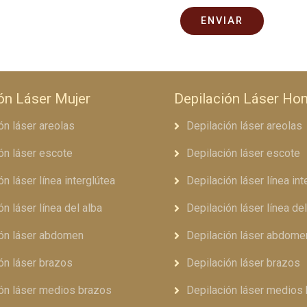
ón Láser Mujer
Depilación Láser Ho
ón láser areolas
Depilación láser areolas
ón láser escote
Depilación láser escote
ón láser línea interglútea
Depilación láser línea int
ón láser línea del alba
Depilación láser línea del
ión láser abdomen
Depilación láser abdome
ón láser brazos
Depilación láser brazos
ón láser medios brazos
Depilación láser medios