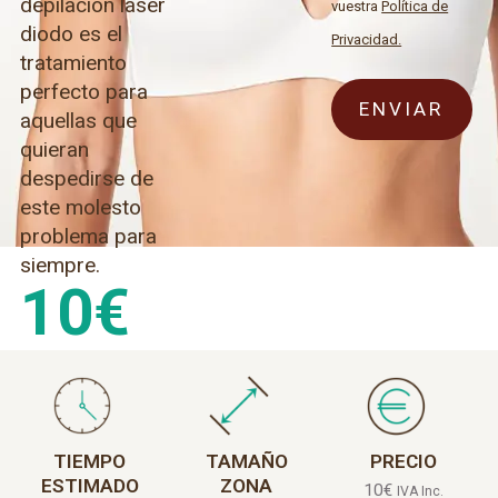
depilación láser
vuestra
Política de
diodo es el
Privacidad.
tratamiento
perfecto para
aquellas que
quieran
despedirse de
este molesto
problema para
siempre.
10
€
TIEMPO
TAMAÑO
PRECIO
ESTIMADO
ZONA
10
€
IVA Inc.