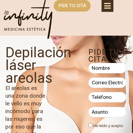
PIDE TU CITA
Depilación
PIDE TU
CITA
láser
areolas
El areolas es
una zona donde
le vello es muy
incómodo para
las mujeres, es
por eso que la
He leído y acepto