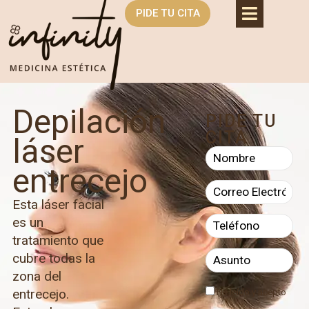
PIDE TU CITA
Depilación
PIDE TU
CITA
láser
entrecejo
Esta láser facial
es un
tratamiento que
cubre todas la
zona del
entrecejo.
He leído y acepto