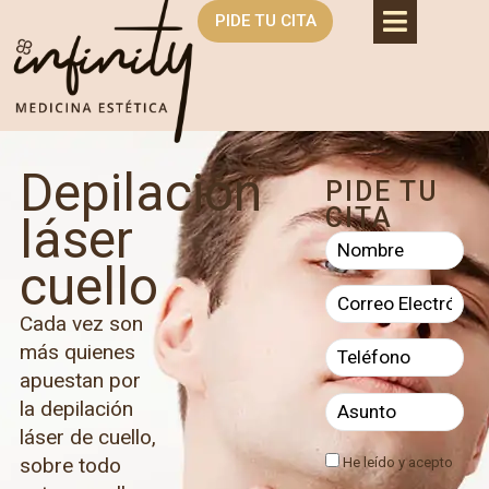
PIDE TU CITA
Depilación
PIDE TU
CITA
láser
cuello
Cada vez son
más quienes
apuestan por
la depilación
láser de cuello,
sobre todo
He leído y acepto