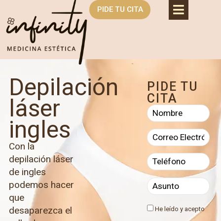
PIDE TU CITA
Depilación
PIDE TU
CITA
láser
ingles
Con la
depilación láser
de ingles
podemos hacer
que
desaparezca el
He leído y acepto