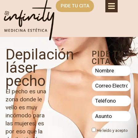
PIDE TU CITA
Depilación
PIDE TU
CITA
láser
pecho
El pecho es una
zona donde le
vello es muy
incómodo para
las mujeres, es
por eso que la
He leído y acepto