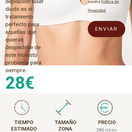
depilación láser
vuestra
Política de
diodo es el
Privacidad.
tratamiento
perfecto para
aquellas que
quieran
despedirse de
este molesto
problema para
siempre.
28
€
TIEMPO
TAMAÑO
PRECIO
ESTIMADO
ZONA
28
€
IVA Inc.