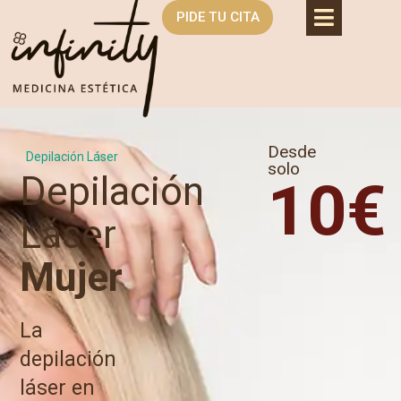
PIDE TU CITA
Desde
Depilación Láser
solo
Depilación
10€
Láser
Mujer
La
depilación
láser en