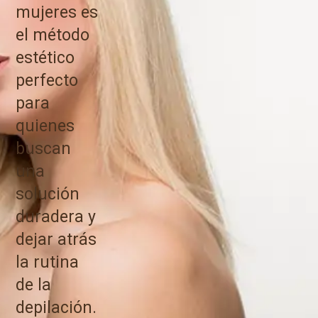
mujeres es
el método
estético
perfecto
para
quienes
buscan
una
solución
duradera y
dejar atrás
la rutina
de la
depilación.