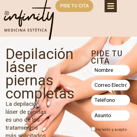
PIDE TU CITA
Depilación
PIDE TU
CITA
láser
piernas
completas
La depilación
láser de piernas
es uno de los
tratamientos
He leído y acepto
más solicitados