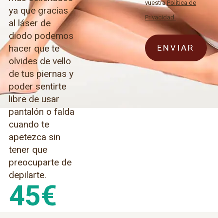
vuestra
Política de
ya que gracias
Privacidad.
al láser de
diodo podemos
hacer que te
olvides de vello
de tus piernas y
poder sentirte
libre de usar
pantalón o falda
cuando te
apetezca sin
tener que
preocuparte de
depilarte.
45
€