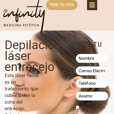
PIDE TU CITA
Depilación
PIDE TU
CITA
láser
entrecejo
Esta láser facial
es un
tratamiento que
cubre todas la
zona del
entrecejo.
He leído y acepto