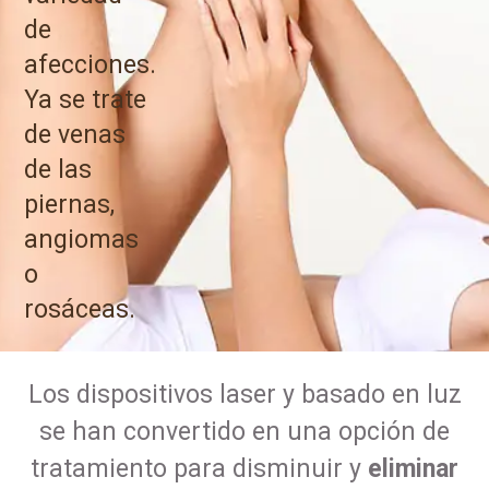
de
afecciones.
Ya se trate
de venas
de las
piernas,
angiomas
o
rosáceas.
Los dispositivos laser y basado en luz
se han convertido en una opción de
tratamiento para disminuir y
eliminar