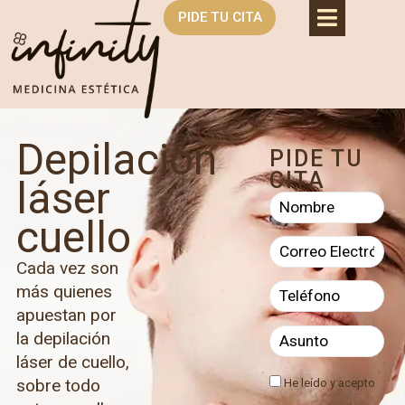
PIDE TU CITA
Depilación
PIDE TU
CITA
láser
cuello
Cada vez son
más quienes
apuestan por
la depilación
láser de cuello,
sobre todo
He leído y acepto