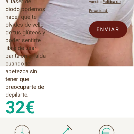
al láser de
vuestra
Política de
diodo podemos
Privacidad.
hacer que te
olvides de vello
de tus glúteos y
poder sentirte
libre de usar
pantalón o falda
cuando te
apetezca sin
tener que
preocuparte de
depilarte.
32
€