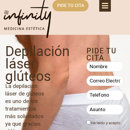
PIDE TU CITA
Depilación
PIDE TU
CITA
láser
glúteos
La depilación
láser de glúteos
es uno de los
tratamientos
más solicitados
ya que gracias
He leído y acepto