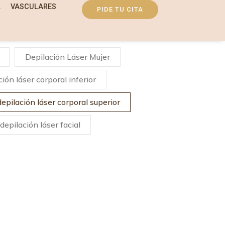
L
VASCULARES
PIDE TU CITA
Depilación Láser Mujer
ción láser corporal inferior
depilación láser corporal superior
depilación láser facial
ÁSER CORPORAL