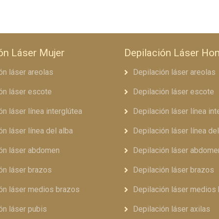
ón Láser Mujer
Depilación Láser Ho
ón láser areolas
Depilación láser areolas
ón láser escote
Depilación láser escote
ón láser línea interglútea
Depilación láser línea int
ón láser línea del alba
Depilación láser línea del
ión láser abdomen
Depilación láser abdome
ón láser brazos
Depilación láser brazos
ón láser medios brazos
Depilación láser medios
ón láser pubis
Depilación láser axilas