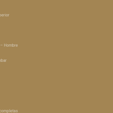
perior
a – Hombre
mbar
 completas