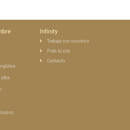
mbre
Infinity
Trabaja con nosotros
Pide tu cita
Contacto
erglútea
 alba
n
 brazos