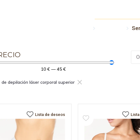
PERIOR
Medicina Estética – Depilación Láser
Productos
Ser
RECIO
10
€
—
45
€
×
s de depilación láser corporal superior
Lista de deseos
List