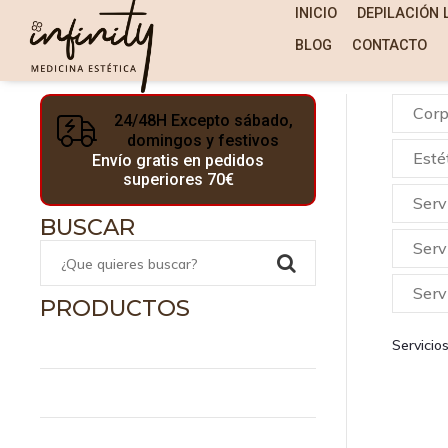
INICIO
DEPILACIÓN 
BLOG
CONTACTO
Corp
24/48H Excepto sábado,
domingos y festivos
Esté
Envío gratis en pedidos
superiores 70€
Serv
BUSCAR
Serv
Servi
PRODUCTOS
Inicio
Servicio
Depilación Láser
SE
Medicina Estética