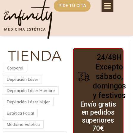
PIDE TU CITA
TIENDA
24/48H
Excepto
Corporal
sábado,
Depilación Láser
domingos
Depilación Láser Hombre
y festivos
Depilación Láser Mujer
Envío gratis
en pedidos
Estética Facial
superiores
Medicina Estética
70€