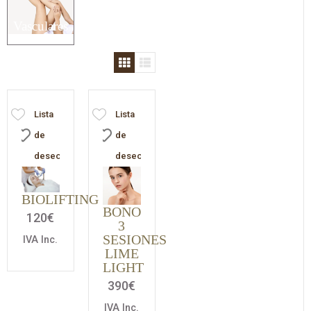
Vasculares
Las
lesiones
vasculares
Lista
Lista
incluyen
de
de
una
deseos
deseos
variedad
de
BIOLIFTING
afecciones.
BONO
120
€
Ya se...
3
SESIONES
IVA Inc.
LIME
LIGHT
390
€
IVA Inc.