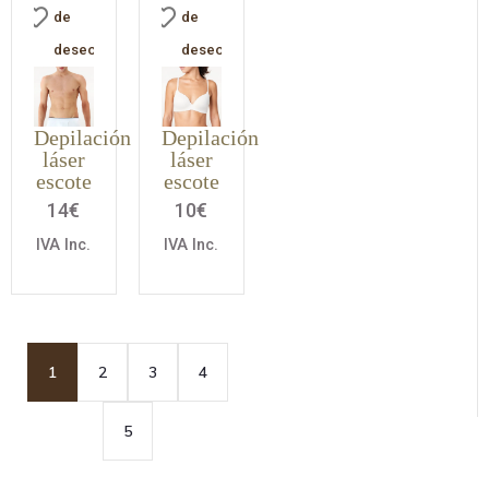
de
de
deseos
deseos
Depilación
Depilación
láser
láser
escote
escote
14
€
10
€
IVA Inc.
IVA Inc.
1
2
3
4
5