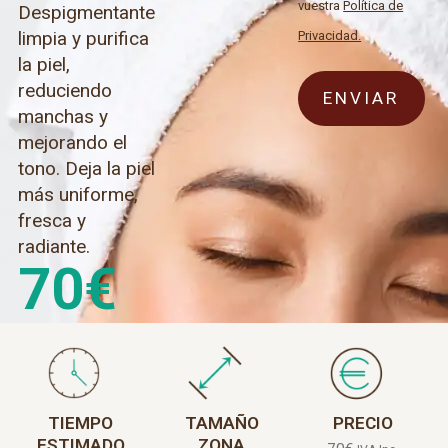
vuestra
Política de
Despigmentante
limpia y purifica
Privacidad.
la piel,
reduciendo
manchas y
mejorando el
tono. Deja la piel
más uniforme,
fresca y
radiante.
70
€
TIEMPO
TAMAÑO
PRECIO
ESTIMADO
ZONA