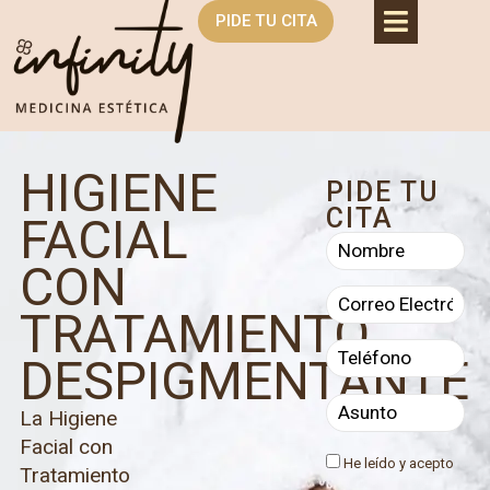
PIDE TU CITA
HIGIENE
PIDE TU
CITA
FACIAL
CON
TRATAMIENTO
DESPIGMENTANTE
La Higiene
Facial con
He leído y acepto
Tratamiento