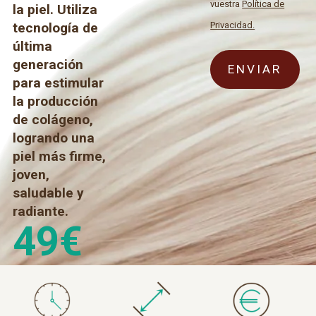
vuestra
Política de
la piel. Utiliza
Privacidad.
tecnología de
última
generación
para estimular
la producción
de colágeno,
logrando una
piel más firme,
joven,
saludable y
radiante.
49
€