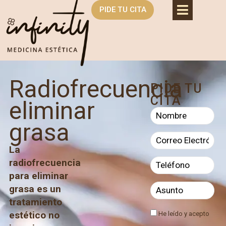
PIDE TU CITA
Radiofrecuencia
PIDE TU
CITA
eliminar
grasa
La
radiofrecuencia
para eliminar
grasa es un
tratamiento
estético no
He leído y acepto