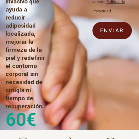
invasivo que
vuestra
Política de
ayuda a
Privacidad.
reducir
adiposidad
localizada,
mejorar la
firmeza de la
piel y redefinir
el contorno
corporal sin
necesidad de
cirugía ni
tiempo de
recuperación.
60
€