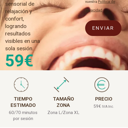
vuestra
Política de
sensorial de
Privacidad.
relajación y
confort,
logrando
resultados
visibles en una
sola sesión.
59
€
TIEMPO
TAMAÑO
PRECIO
ESTIMADO
ZONA
59
€
IVA Inc.
60/70 minutos
Zona L/Zona XL
por sesión