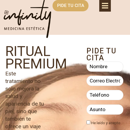
PIDE TU CITA
RITUAL
PIDE TU
CITA
PREMIUM
Este
tratamiento no
solo mejora la
salud y
apariencia de tu
piel, sino que
también te
He leído y acepto
ofrece un viaje