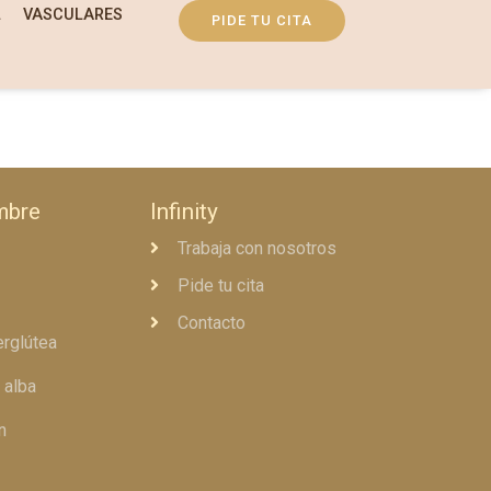
L
VASCULARES
PIDE TU CITA
mbre
Infinity
Trabaja con nosotros
Pide tu cita
Contacto
erglútea
 alba
n