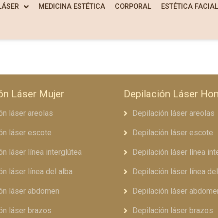
LÁSER
MEDICINA ESTÉTICA
CORPORAL
ESTÉTICA FACIA
ón Láser Mujer
Depilación Láser Ho
ón láser areolas
Depilación láser areolas
ón láser escote
Depilación láser escote
ón láser línea interglútea
Depilación láser línea int
ón láser línea del alba
Depilación láser línea del
ión láser abdomen
Depilación láser abdome
ón láser brazos
Depilación láser brazos