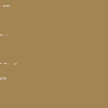
 brazos
perior
a – Hombre
mbar