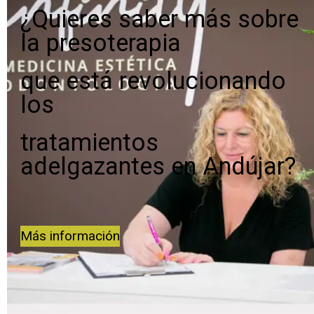
¿Quieres saber más sobre
la presoterapia
que está revolucionando
los
tratamientos
adelgazantes en Andújar?
Más información