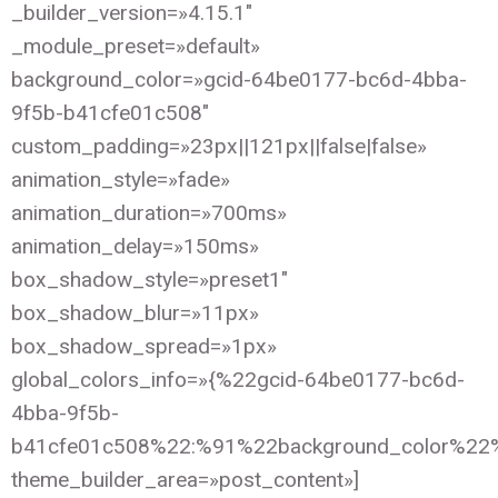
_builder_version=»4.15.1″
_module_preset=»default»
background_color=»gcid-64be0177-bc6d-4bba-
9f5b-b41cfe01c508″
custom_padding=»23px||121px||false|false»
animation_style=»fade»
animation_duration=»700ms»
animation_delay=»150ms»
box_shadow_style=»preset1″
box_shadow_blur=»11px»
box_shadow_spread=»1px»
global_colors_info=»{%22gcid-64be0177-bc6d-
4bba-9f5b-
b41cfe01c508%22:%91%22background_color%22
theme_builder_area=»post_content»]