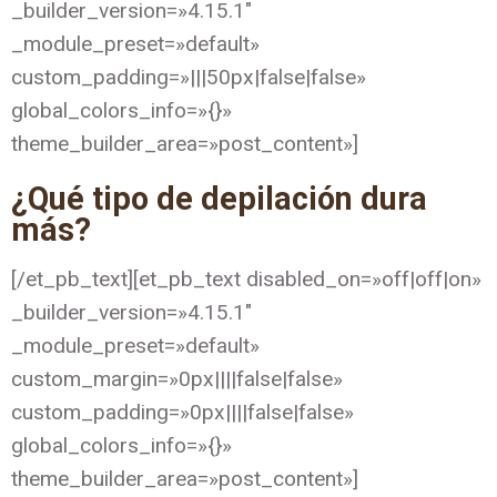
_builder_version=»4.15.1″
_module_preset=»default»
custom_padding=»|||50px|false|false»
global_colors_info=»{}»
theme_builder_area=»post_content»]
¿Qué tipo de depilación dura
más?
[/et_pb_text][et_pb_text disabled_on=»off|off|on»
_builder_version=»4.15.1″
_module_preset=»default»
custom_margin=»0px||||false|false»
custom_padding=»0px||||false|false»
global_colors_info=»{}»
theme_builder_area=»post_content»]