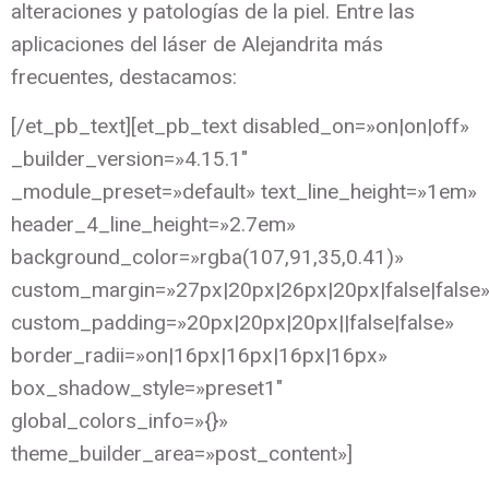
alteraciones y patologías de la piel. Entre las
aplicaciones del láser de Alejandrita más
frecuentes, destacamos:
[/et_pb_text][et_pb_text disabled_on=»on|on|off»
_builder_version=»4.15.1″
_module_preset=»default» text_line_height=»1em»
header_4_line_height=»2.7em»
background_color=»rgba(107,91,35,0.41)»
custom_margin=»27px|20px|26px|20px|false|false
custom_padding=»20px|20px|20px||false|false»
border_radii=»on|16px|16px|16px|16px»
box_shadow_style=»preset1″
global_colors_info=»{}»
theme_builder_area=»post_content»]