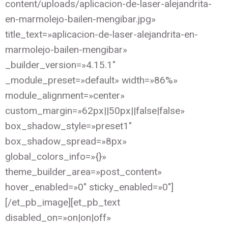
content/uploads/aplicacion-de-laser-alejandrita-
en-marmolejo-bailen-mengibar.jpg»
title_text=»aplicacion-de-laser-alejandrita-en-
marmolejo-bailen-mengibar»
_builder_version=»4.15.1″
_module_preset=»default» width=»86%»
module_alignment=»center»
custom_margin=»62px||50px||false|false»
box_shadow_style=»preset1″
box_shadow_spread=»8px»
global_colors_info=»{}»
theme_builder_area=»post_content»
hover_enabled=»0″ sticky_enabled=»0″]
[/et_pb_image][et_pb_text
disabled_on=»on|on|off»