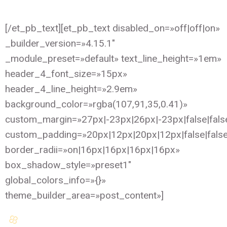
depilación
[/et_pb_text][et_pb_text disabled_on=»off|off|on»
_builder_version=»4.15.1″
_module_preset=»default» text_line_height=»1em»
header_4_font_size=»15px»
header_4_line_height=»2.9em»
background_color=»rgba(107,91,35,0.41)»
custom_margin=»27px|-23px|26px|-23px|false|fals
custom_padding=»20px|12px|20px|12px|false|fals
border_radii=»on|16px|16px|16px|16px»
box_shadow_style=»preset1″
global_colors_info=»{}»
theme_builder_area=»post_content»]
Tratamiento de lesiones