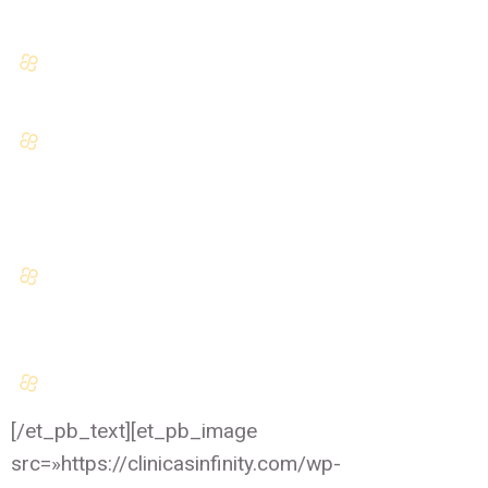
vasculares
Eliminación de arañas vasculares
en la cara y en las piernas
Eliminación los principales tipos
de manchas en la piel, como
manchas de la edad, pecas,
manchas de nacimiento, etc
Eliminación de tatuajes.
Concretamente el pigmento negro,
azul y verde
Tratamientos de depilación
[/et_pb_text][et_pb_image
src=»https://clinicasinfinity.com/wp-