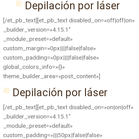
Depilación por láser
[/et_pb_text][et_pb_text disabled_on=»off|off|on»
_builder_version=»4.15.1″
_module_preset=»default»
custom_margin=»0px||||false|false»
custom_padding=»0px||||false|false»
global_colors_info=»{}»
theme_builder_area=»post_content»]
Depilación por láser
[/et_pb_text][et_pb_text disabled_on=»on|on|off»
_builder_version=»4.15.1″
_module_preset=»default»
custom_padding=»|||50px|false|false»