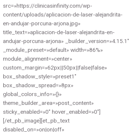
src=»https://clinicasinfinity.com/wp-
content/uploads/aplicacion-de-laser-alejandrita-
en-andujar-porcuna-arjona.jpg»
title_text=»aplicacion-de-laser-alejandrita-en-
andujar-porcuna-arjona» _builder_version=»4.15.1″
_module_preset=»default» width=»86%»
module_alignment=»center»
custom_margin=»62px||50px||false|false»
box_shadow_style=»preset1″
box_shadow_spread=»8px»
global_colors_info=»{}»
theme_builder_area=»post_content»
sticky_enabled=»0″ hover_enabled=»0″]
[/et_pb_image][et_pb_text
disabled_on=»on|on|off»