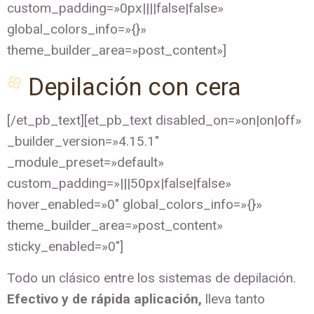
custom_padding=»0px||||false|false»
global_colors_info=»{}»
theme_builder_area=»post_content»]
Depilación con cera
[/et_pb_text][et_pb_text disabled_on=»on|on|off»
_builder_version=»4.15.1″
_module_preset=»default»
custom_padding=»|||50px|false|false»
hover_enabled=»0″ global_colors_info=»{}»
theme_builder_area=»post_content»
sticky_enabled=»0″]
Todo un clásico entre los sistemas de depilación.
Efectivo y de rápida aplicación,
lleva tanto